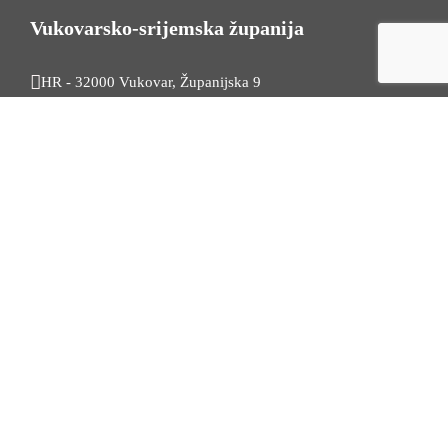
Vukovarsko-srijemska županija
HR - 32000 Vukovar, Županijska 9
Tel. +385 32 454 444
HR - 32100 Vinkovci, Glagoljaška 27
Tel. +385 32 344 111
Radno vrijeme: 7:30 - 15:30
OIB: 74724110709
Korisni linkovi
Odnosi s javnošću
Stambeno zbrinjavanje