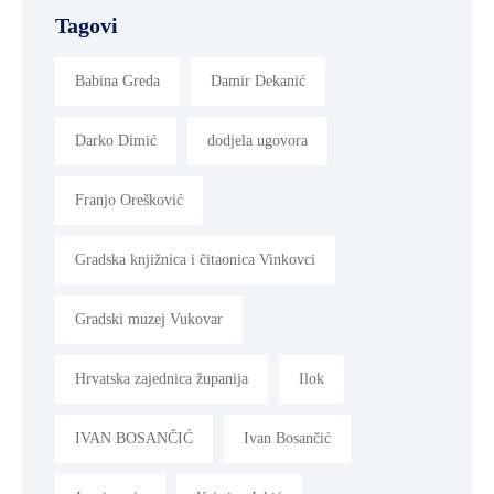
Tagovi
Babina Greda
Damir Dekanić
Darko Dimić
dodjela ugovora
Franjo Orešković
Gradska knjižnica i čitaonica Vinkovci
Gradski muzej Vukovar
Hrvatska zajednica županija
Ilok
IVAN BOSANČIĆ
Ivan Bosančić