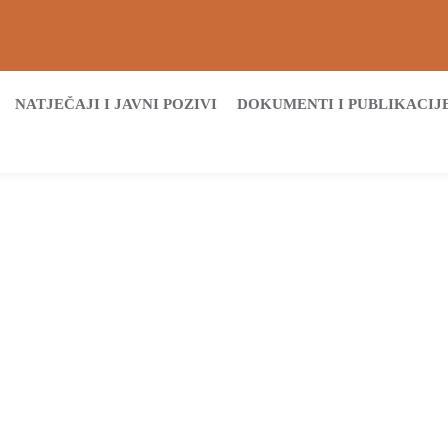
NATJEČAJI I JAVNI POZIVI
DOKUMENTI I PUBLIKACIJ
Početna
Archive by tag osnovne škole
Tags