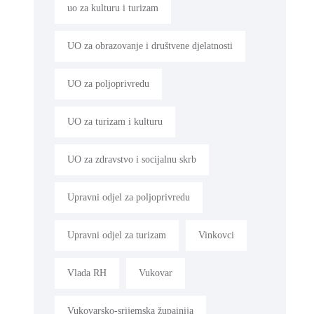
uo za kulturu i turizam
UO za obrazovanje i društvene djelatnosti
UO za poljoprivredu
UO za turizam i kulturu
UO za zdravstvo i socijalnu skrb
Upravni odjel za poljoprivredu
Upravni odjel za turizam
Vinkovci
Vlada RH
Vukovar
Vukovarsko-srijemska župainija