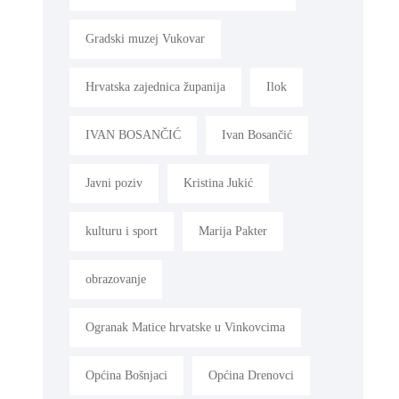
Gradski muzej Vukovar
Hrvatska zajednica županija
Ilok
IVAN BOSANČIĆ
Ivan Bosančić
Javni poziv
Kristina Jukić
kulturu i sport
Marija Pakter
obrazovanje
Ogranak Matice hrvatske u Vinkovcima
Općina Bošnjaci
Općina Drenovci