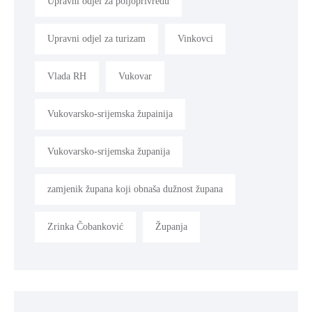
Upravni odjel za poljoprivredu
Upravni odjel za turizam
Vinkovci
Vlada RH
Vukovar
Vukovarsko-srijemska župainija
Vukovarsko-srijemska županija
zamjenik župana koji obnaša dužnost župana
Zrinka Čobanković
Županja