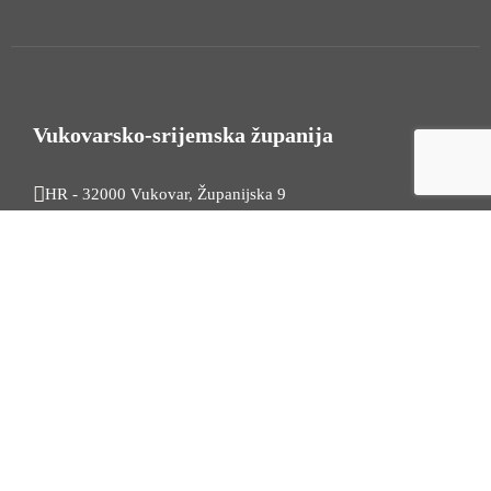
Vukovarsko-srijemska županija
HR - 32000 Vukovar, Županijska 9
Tel. +385 32 454 444
HR - 32100 Vinkovci, Glagoljaška 27
Tel. +385 32 344 111
Radno vrijeme: 7:30 - 15:30
OIB: 74724110709
Korisni linkovi