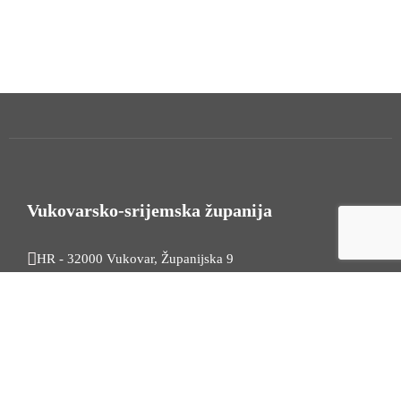
Vukovarsko-srijemska županija
HR - 32000 Vukovar, Županijska 9
Tel. +385 32 454 444
HR - 32100 Vinkovci, Glagoljaška 27
Tel. +385 32 344 111
Radno vrijeme: 7:30 - 15:30