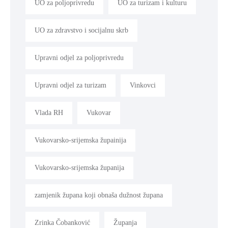
UO za poljoprivredu
UO za turizam i kulturu
UO za zdravstvo i socijalnu skrb
Upravni odjel za poljoprivredu
Upravni odjel za turizam
Vinkovci
Vlada RH
Vukovar
Vukovarsko-srijemska župainija
Vukovarsko-srijemska županija
zamjenik župana koji obnaša dužnost župana
Zrinka Čobanković
Županja