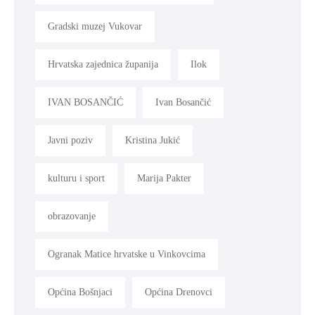
Gradski muzej Vukovar
Hrvatska zajednica županija
Ilok
IVAN BOSANČIĆ
Ivan Bosančić
Javni poziv
Kristina Jukić
kulturu i sport
Marija Pakter
obrazovanje
Ogranak Matice hrvatske u Vinkovcima
Općina Bošnjaci
Općina Drenovci