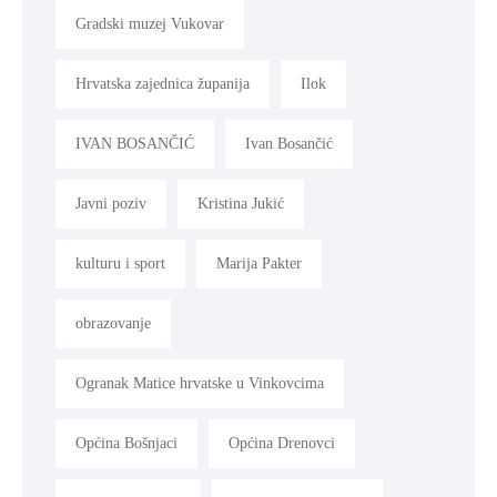
Gradski muzej Vukovar
Hrvatska zajednica županija
Ilok
IVAN BOSANČIĆ
Ivan Bosančić
Javni poziv
Kristina Jukić
kulturu i sport
Marija Pakter
obrazovanje
Ogranak Matice hrvatske u Vinkovcima
Općina Bošnjaci
Općina Drenovci