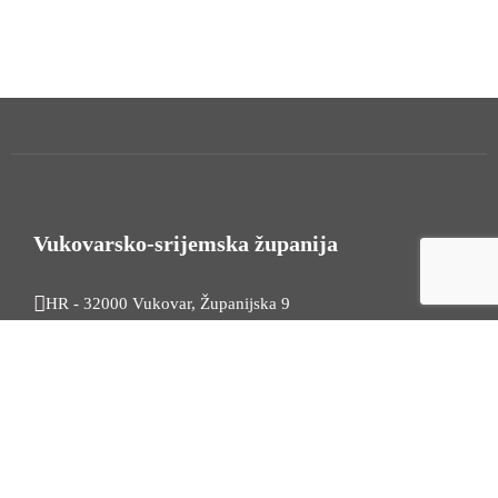
Vukovarsko-srijemska županija
HR - 32000 Vukovar, Županijska 9
Tel. +385 32 454 444
HR - 32100 Vinkovci, Glagoljaška 27
Tel. +385 32 344 111
Radno vrijeme: 7:30 - 15:30
OIB: 74724110709