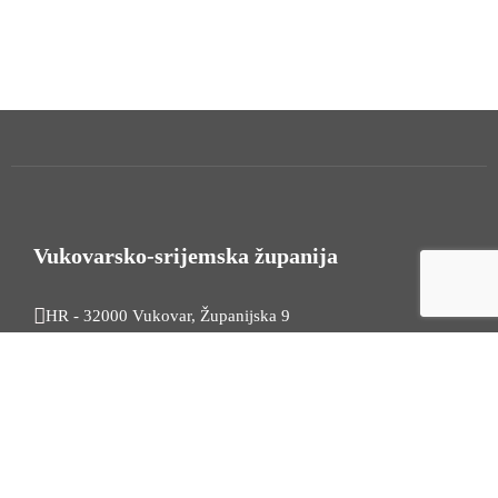
Vukovarsko-srijemska županija
HR - 32000 Vukovar, Županijska 9
Tel. +385 32 454 444
HR - 32100 Vinkovci, Glagoljaška 27
Tel. +385 32 344 111
Radno vrijeme: 7:30 - 15:30