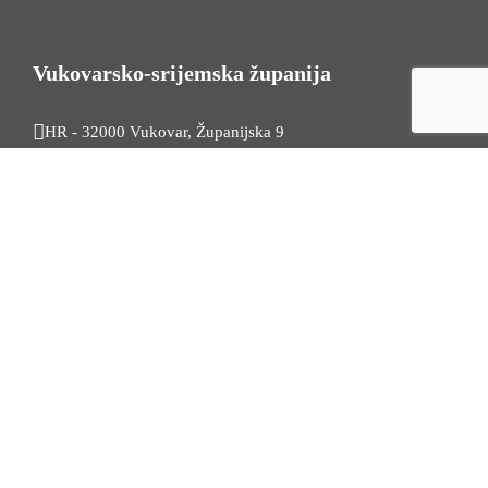
Vukovarsko-srijemska županija
HR - 32000 Vukovar, Županijska 9
Tel. +385 32 454 444
HR - 32100 Vinkovci, Glagoljaška 27
Tel. +385 32 344 111
Radno vrijeme: 7:30 - 15:30
OIB: 74724110709
Korisni linkovi
Odnosi s javnošću