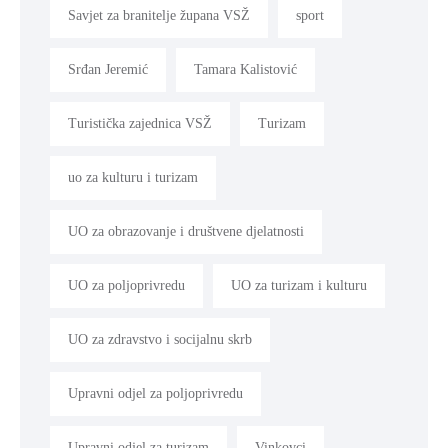
Savjet za branitelje župana VSŽ
sport
Srđan Jeremić
Tamara Kalistović
Turistička zajednica VSŽ
Turizam
uo za kulturu i turizam
UO za obrazovanje i društvene djelatnosti
UO za poljoprivredu
UO za turizam i kulturu
UO za zdravstvo i socijalnu skrb
Upravni odjel za poljoprivredu
Upravni odjel za turizam
Vinkovci