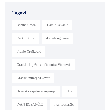
Tagovi
Babina Greda
Damir Dekanić
Darko Dimić
dodjela ugovora
Franjo Orešković
Gradska knjižnica i čitaonica Vinkovci
Gradski muzej Vukovar
Hrvatska zajednica županija
Ilok
IVAN BOSANČIĆ
Ivan Bosančić