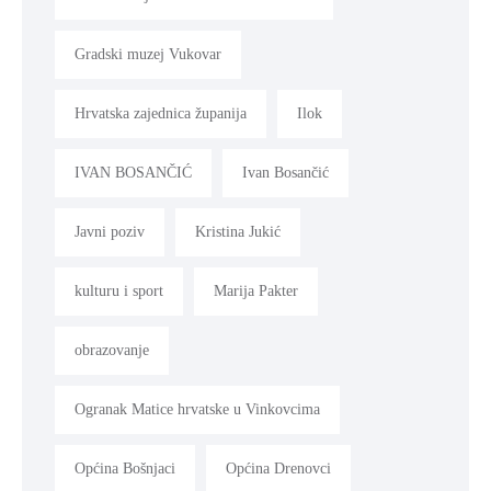
Gradski muzej Vukovar
Hrvatska zajednica županija
Ilok
IVAN BOSANČIĆ
Ivan Bosančić
Javni poziv
Kristina Jukić
kulturu i sport
Marija Pakter
obrazovanje
Ogranak Matice hrvatske u Vinkovcima
Općina Bošnjaci
Općina Drenovci