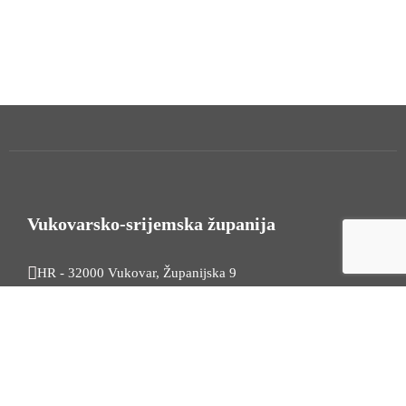
Vukovarsko-srijemska županija
HR - 32000 Vukovar, Županijska 9
Tel. +385 32 454 444
HR - 32100 Vinkovci, Glagoljaška 27
Tel. +385 32 344 111
Radno vrijeme: 7:30 - 15:30