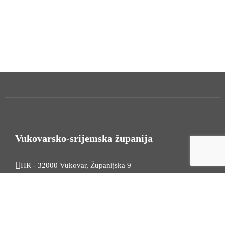
Vukovarsko-srijemska županija
HR - 32000 Vukovar, Županijska 9
Tel. +385 32 454 444
HR - 32100 Vinkovci, Glagoljaška 27
Tel. +385 32 344 111