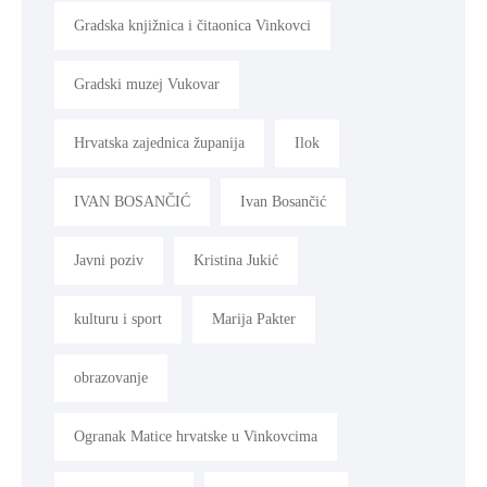
Gradska knjižnica i čitaonica Vinkovci
Gradski muzej Vukovar
Hrvatska zajednica županija
Ilok
IVAN BOSANČIĆ
Ivan Bosančić
Javni poziv
Kristina Jukić
kulturu i sport
Marija Pakter
obrazovanje
Ogranak Matice hrvatske u Vinkovcima