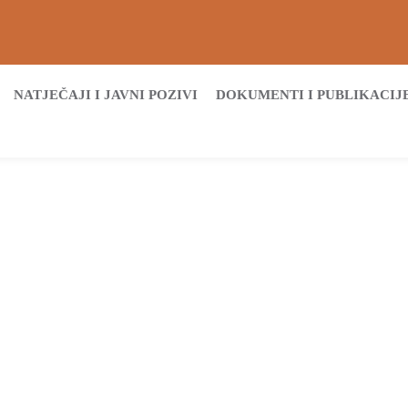
NATJEČAJI I JAVNI POZIVI
DOKUMENTI I PUBLIKACIJ
Početna
Archive by tag mirna reintegracija
Tags