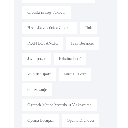
Gradski muzej Vukovar
Hrvatska zajednica županija
Ilok
IVAN BOSANČIĆ
Ivan Bosančić
Javni poziv
Kristina Jukić
kulturu i sport
Marija Pakter
obrazovanje
Ogranak Matice hrvatske u Vinkovcima
Općina Bošnjaci
Općina Drenovci