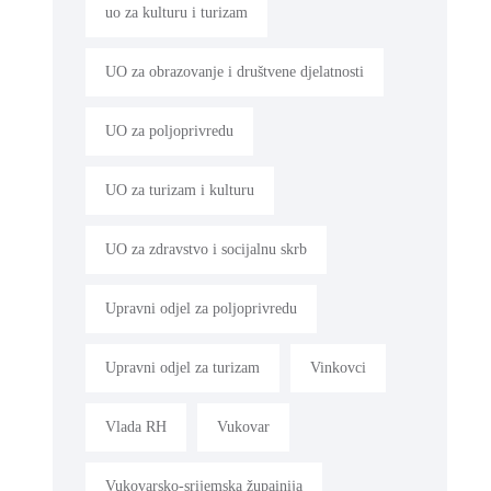
uo za kulturu i turizam
UO za obrazovanje i društvene djelatnosti
UO za poljoprivredu
UO za turizam i kulturu
UO za zdravstvo i socijalnu skrb
Upravni odjel za poljoprivredu
Upravni odjel za turizam
Vinkovci
Vlada RH
Vukovar
Vukovarsko-srijemska župainija