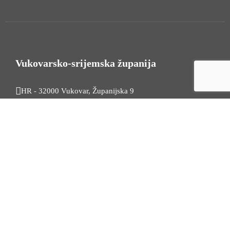
Vukovarsko-srijemska županija
HR - 32000 Vukovar, Županijska 9
Tel. +385 32 454 444
HR - 32100 Vinkovci, Glagoljaška 27
Tel. +385 32 344 111
Radno vrijeme: 7:30 - 15:30
OIB: 74724110709
Korisni linkovi