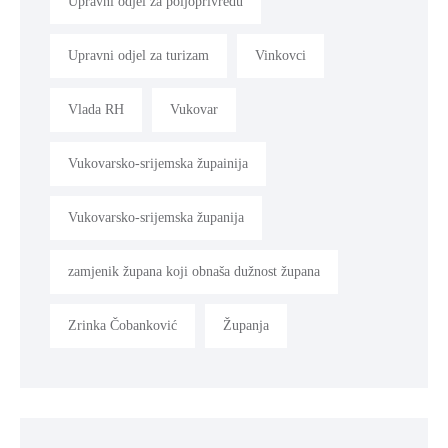
Upravni odjel za poljoprivredu
Upravni odjel za turizam
Vinkovci
Vlada RH
Vukovar
Vukovarsko-srijemska župainija
Vukovarsko-srijemska županija
zamjenik župana koji obnaša dužnost župana
Zrinka Čobanković
Županja