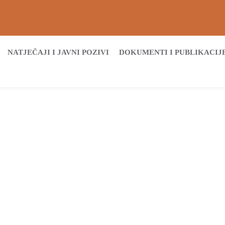
NATJEČAJI I JAVNI POZIVI
DOKUMENTI I PUBLIKACIJ
Početna
Archive by tag Međunarodni dan sestrinstva
Tags