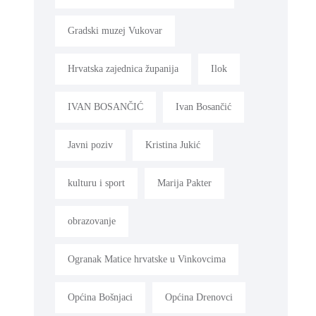
Gradski muzej Vukovar
Hrvatska zajednica županija
Ilok
IVAN BOSANČIĆ
Ivan Bosančić
Javni poziv
Kristina Jukić
kulturu i sport
Marija Pakter
obrazovanje
Ogranak Matice hrvatske u Vinkovcima
Općina Bošnjaci
Općina Drenovci