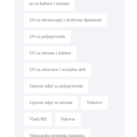
uo za kulturu i turizam
UO za obrazovanje i društvene djelatnosti
UO za poljoprivredu
UO za turizam i kulturu
UO za zdravstvo i socijalnu skrb
Upravni odjel za poljoprivredu
Upravni odjel za turizam
Vinkovci
Vlada RH
Vukovar
Vukovarsko-srijemska župainija