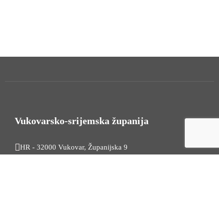
Vukovarsko-srijemska županija
HR - 32000 Vukovar, Županijska 9
Tel. +385 32 454 444
HR - 32100 Vinkovci, Glagoljaška 27
Tel. +385 32 344 111
Radno vrijeme: 7:30 - 15:30