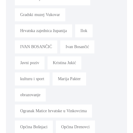
Gradski muzej Vukovar
Hrvatska zajednica županija
Ilok
IVAN BOSANČIĆ
Ivan Bosančić
Javni poziv
Kristina Jukić
kulturu i sport
Marija Pakter
obrazovanje
Ogranak Matice hrvatske u Vinkovcima
Općina Bošnjaci
Općina Drenovci