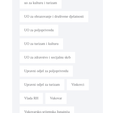
uo za kulturu i turizam
UO za obrazovanje i društvene djelatnosti
UO za poljoprivredu
UO za turizam i kulturu
UO za zdravstvo i socijalnu skrb
Upravni odjel za poljoprivredu
Upravni odjel za turizam
Vinkovci
Vlada RH
Vukovar
Vukovarsko-srijemska župainija