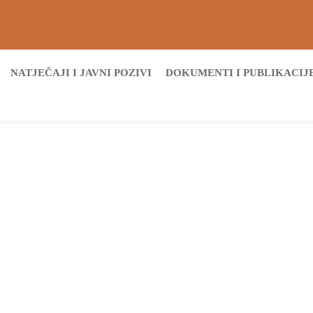
NATJEČAJI I JAVNI POZIVI
DOKUMENTI I PUBLIKACIJ
Početna
Archive by tag Marijan Pavliček
Tags