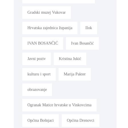
Gradski muzej Vukovar
Hrvatska zajednica županija
Ilok
IVAN BOSANČIĆ
Ivan Bosančić
Javni poziv
Kristina Jukić
kulturu i sport
Marija Pakter
obrazovanje
Ogranak Matice hrvatske u Vinkovcima
Općina Bošnjaci
Općina Drenovci