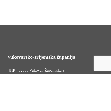
Vukovarsko-srijemska županija
HR - 32000 Vukovar, Županijska 9
Tel. +385 32 454 444
HR - 32100 Vinkovci, Glagoljaška 27
Tel. +385 32 344 111
Radno vrijeme: 7:30 - 15:30