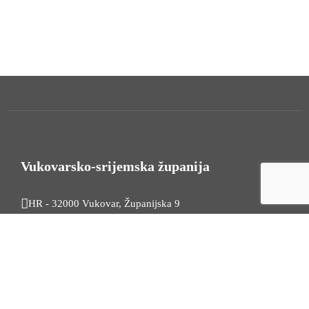
Vukovarsko-srijemska županija
HR - 32000 Vukovar, Županijska 9
Tel. +385 32 454 444
HR - 32100 Vinkovci, Glagoljaška 27
Tel. +385 32 344 111
Radno vrijeme: 7:30 - 15:30