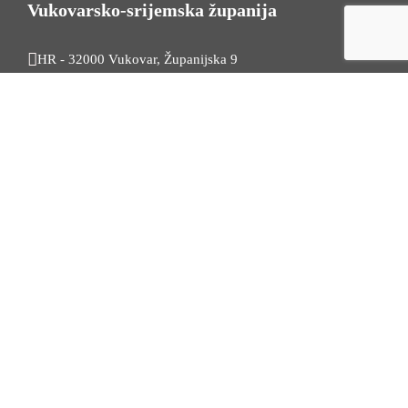
Vukovarsko-srijemska županija
HR - 32000 Vukovar, Županijska 9
Tel. +385 32 454 444
HR - 32100 Vinkovci, Glagoljaška 27
Tel. +385 32 344 111
Radno vrijeme: 7:30 - 15:30
OIB: 74724110709
Korisni linkovi
Odnosi s javnošću
Stambeno zbrinjavanje
Iz Matičnog ureda