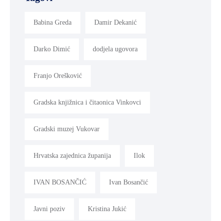
Babina Greda
Damir Dekanić
Darko Dimić
dodjela ugovora
Franjo Orešković
Gradska knjižnica i čitaonica Vinkovci
Gradski muzej Vukovar
Hrvatska zajednica županija
Ilok
IVAN BOSANČIĆ
Ivan Bosančić
Javni poziv
Kristina Jukić