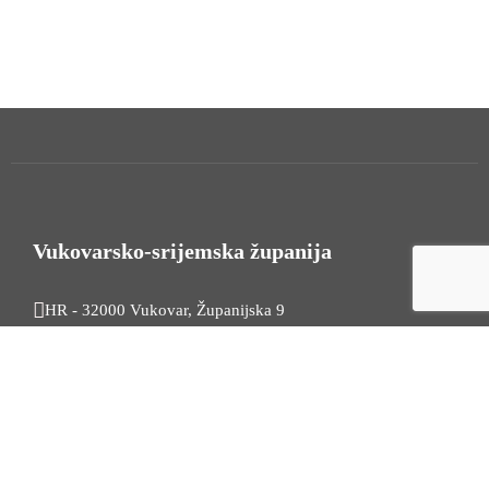
Vukovarsko-srijemska županija
HR - 32000 Vukovar, Županijska 9
Tel. +385 32 454 444
HR - 32100 Vinkovci, Glagoljaška 27
Tel. +385 32 344 111
Radno vrijeme: 7:30 - 15:30