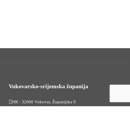
Vukovarsko-srijemska županija
HR - 32000 Vukovar, Županijska 9
Tel. +385 32 454 444
HR - 32100 Vinkovci, Glagoljaška 27
Tel. +385 32 344 111