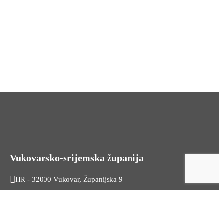
Vukovarsko-srijemska županija
HR - 32000 Vukovar, Županijska 9
Tel. +385 32 454 444
HR - 32100 Vinkovci, Glagoljaška 27