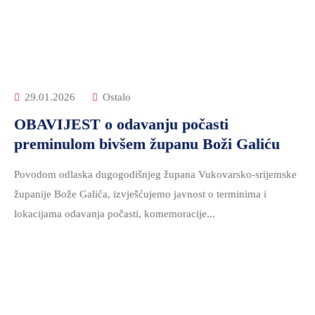
ZDRAVSTVO
I
SOCIJALNA
SKRB
MEĐUNARODNA
29.01.2026
Ostalo
SURADNJA
OBAVIJEST o odavanju počasti
I
preminulom bivšem županu Boži Galiću
REGIONALNI
RAZVOJ
Povodom odlaska dugogodišnjeg župana Vukovarsko-srijemske
PROSTORNO
županije Bože Galića, izvješćujemo javnost o terminima i
UREĐENJE
lokacijama odavanja počasti, komemoracije...
I
GRADITELJSTVO
PRIRODA
I
ZAŠTITA