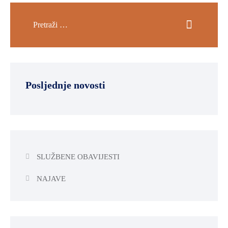
OKOLIŠA
TURIZAM
I
KULTURA
PROMET
Posljednje novosti
I
KOMUNIKACIJE
ENERGETIKA
HRVATSKI
SLUŽBENE OBAVIJESTI
BRANITELJI
URED
NAJAVE
ŽUPANA
OSTALO
SPORT,