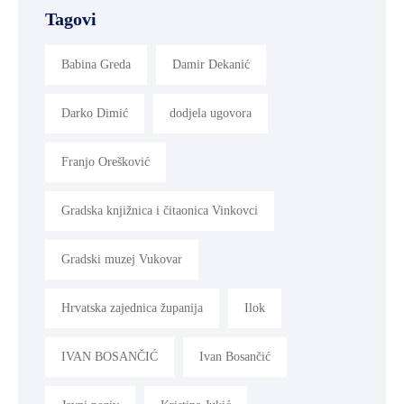
Tagovi
MLADI
I
Babina Greda
Damir Dekanić
DEMOGRAFIJA
Darko Dimić
dodjela ugovora
Franjo Orešković
Gradska knjižnica i čitaonica Vinkovci
Gradski muzej Vukovar
Hrvatska zajednica županija
Ilok
IVAN BOSANČIĆ
Ivan Bosančić