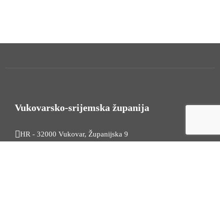
Vukovarsko-srijemska županija
HR - 32000 Vukovar, Županijska 9
Tel. +385 32 454 444
HR - 32100 Vinkovci, Glagoljaška 27
Tel. +385 32 344 111
Radno vrijeme: 7:30 - 15:30
OIB: 74724110709