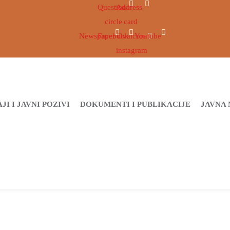
Question-
Address-
circle
card
Newspaper
Facebook
Ovaicon-
Youtube
instagram
JI I JAVNI POZIVI
DOKUMENTI I PUBLIKACIJE
JAVNA 