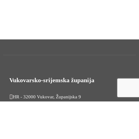
Vukovarsko-srijemska županija
HR - 32000 Vukovar, Županijska 9
Tel. +385 32 454 444
HR - 32100 Vinkovci, Glagoljaška 27
Tel. +385 32 344 111
Radno vrijeme: 7:30 - 15:30