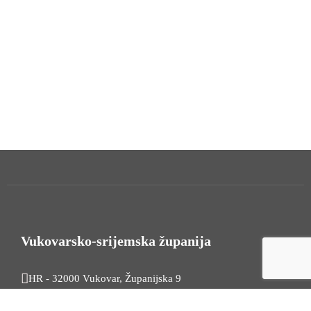
Vukovarsko-srijemska županija
HR - 32000 Vukovar, Županijska 9
Tel. +385 32 454 444