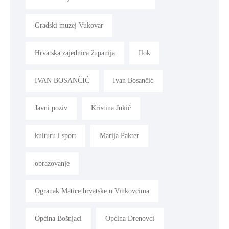
Gradski muzej Vukovar
Hrvatska zajednica županija
Ilok
IVAN BOSANČIĆ
Ivan Bosančić
Javni poziv
Kristina Jukić
kulturu i sport
Marija Pakter
obrazovanje
Ogranak Matice hrvatske u Vinkovcima
Općina Bošnjaci
Općina Drenovci