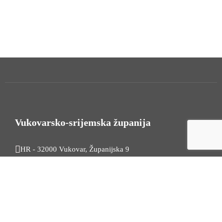
Vukovarsko-srijemska županija
HR - 32000 Vukovar, Županijska 9
Tel. +385 32 454 444
HR - 32100 Vinkovci, Glagoljaška 27
Tel. +385 32 344 111
Radno vrijeme: 7:30 - 15:30