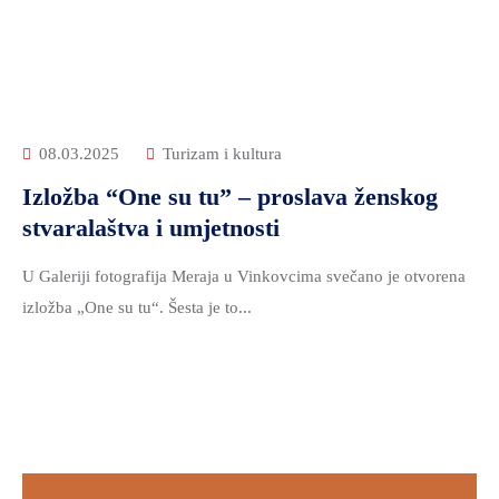
ZDRAVSTVO
I
SOCIJALNA
SKRB
MEĐUNARODNA
08.03.2025
Turizam i kultura
SURADNJA
Izložba “One su tu” – proslava ženskog
I
stvaralaštva i umjetnosti
REGIONALNI
RAZVOJ
U Galeriji fotografija Meraja u Vinkovcima svečano je otvorena
PROSTORNO
izložba „One su tu“. Šesta je to...
UREĐENJE
I
GRADITELJSTVO
PRIRODA
I
ZAŠTITA