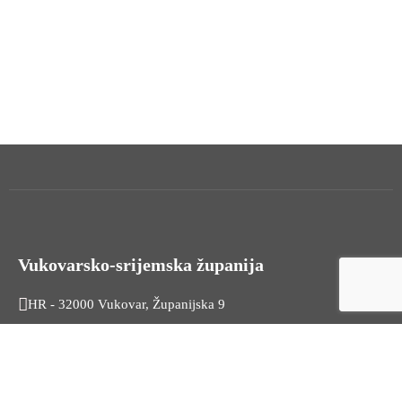
Vukovarsko-srijemska županija
HR - 32000 Vukovar, Županijska 9
Tel. +385 32 454 444
HR - 32100 Vinkovci, Glagoljaška 27
Tel. +385 32 344 111