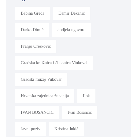
MLADI
Babina Greda
Damir Dekanić
I
DEMOGRAFIJA
Darko Dimić
dodjela ugovora
Franjo Orešković
Gradska knjižnica i čitaonica Vinkovci
Gradski muzej Vukovar
Hrvatska zajednica županija
Ilok
IVAN BOSANČIĆ
Ivan Bosančić
Javni poziv
Kristina Jukić