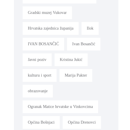
Gradski muzej Vukovar
Hrvatska zajednica županija
Ilok
IVAN BOSANČIĆ
Ivan Bosančić
Javni poziv
Kristina Jukić
kulturu i sport
Marija Pakter
obrazovanje
Ogranak Matice hrvatske u Vinkovcima
Općina Bošnjaci
Općina Drenovci