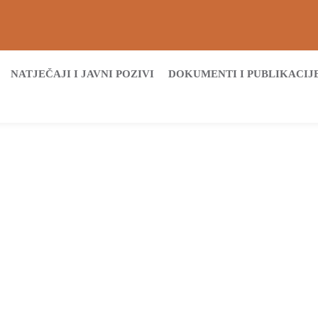
NATJEČAJI I JAVNI POZIVI
DOKUMENTI I PUBLIKACIJ
Početna
Archive by tag HVIDR-a Vinkovci
Tags