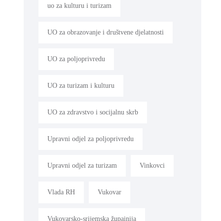
uo za kulturu i turizam
UO za obrazovanje i društvene djelatnosti
UO za poljoprivredu
UO za turizam i kulturu
UO za zdravstvo i socijalnu skrb
Upravni odjel za poljoprivredu
Upravni odjel za turizam
Vinkovci
Vlada RH
Vukovar
Vukovarsko-srijemska župainija