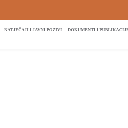
NATJEČAJI I JAVNI POZIVI
DOKUMENTI I PUBLIKACIJ
Početna
Archive by tag Hrvatski centar za potresno inženjerstvo
Tags