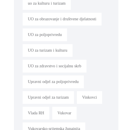
uo za kulturu i turizam
UO za obrazovanje i društvene djelatnosti
UO za poljoprivredu
UO za turizam i kulturu
UO za zdravstvo i socijalnu skrb
Upravni odjel za poljoprivredu
Upravni odjel za turizam
Vinkovci
Vlada RH
Vukovar
Vukovarsko-srijemska župainija