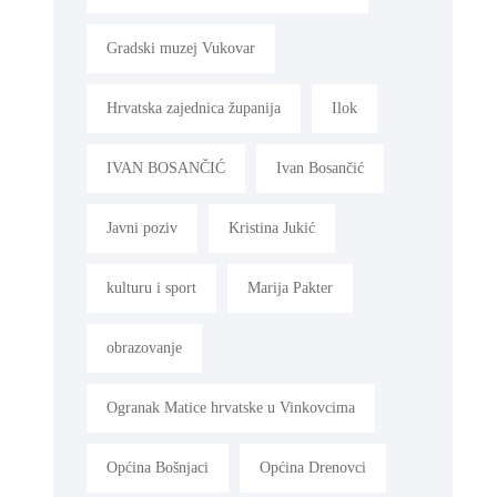
Gradski muzej Vukovar
Hrvatska zajednica županija
Ilok
IVAN BOSANČIĆ
Ivan Bosančić
Javni poziv
Kristina Jukić
kulturu i sport
Marija Pakter
obrazovanje
Ogranak Matice hrvatske u Vinkovcima
Općina Bošnjaci
Općina Drenovci