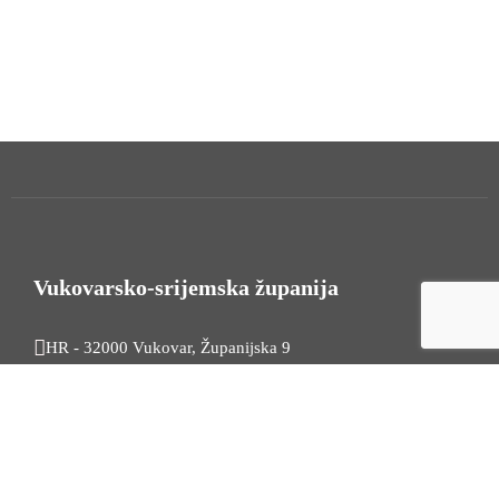
Vukovarsko-srijemska županija
HR - 32000 Vukovar, Županijska 9
Tel. +385 32 454 444
HR - 32100 Vinkovci, Glagoljaška 27
Tel. +385 32 344 111
Radno vrijeme: 7:30 - 15:30