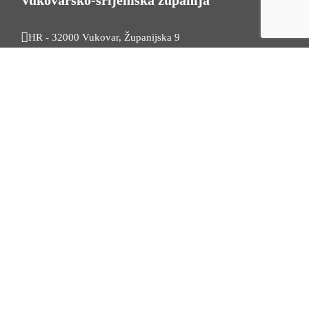
Vukovarsko-srijemska županija
HR - 32000 Vukovar, Županijska 9
Tel. +385 32 454 444
HR - 32100 Vinkovci, Glagoljaška 27
Tel. +385 32 344 111
Radno vrijeme: 7:30 - 15:30
OIB: 74724110709
Korisni linkovi
Odnosi s javnošću
Stambeno zbrinjavanje
Iz Matičnog ureda