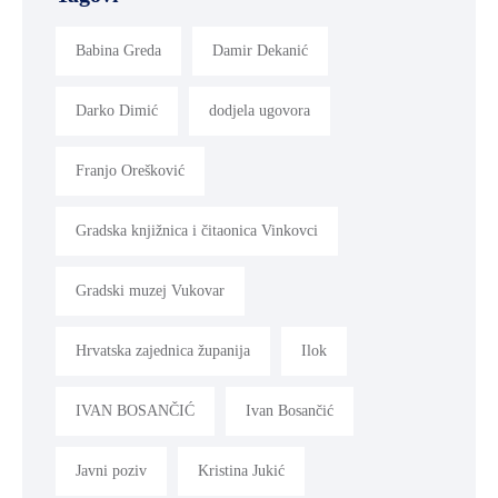
Babina Greda
Damir Dekanić
Darko Dimić
dodjela ugovora
Franjo Orešković
Gradska knjižnica i čitaonica Vinkovci
Gradski muzej Vukovar
Hrvatska zajednica županija
Ilok
IVAN BOSANČIĆ
Ivan Bosančić
Javni poziv
Kristina Jukić