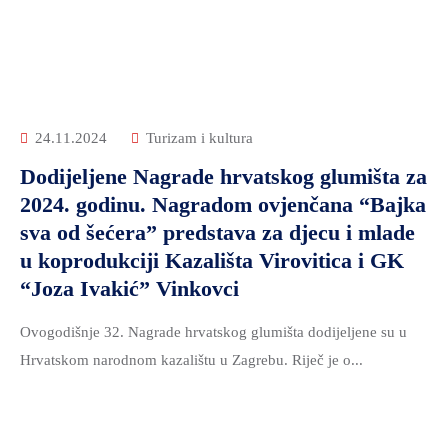
ZDRAVSTVO
I
SOCIJALNA
SKRB
MEĐUNARODNA
24.11.2024
Turizam i kultura
SURADNJA
Dodijeljene Nagrade hrvatskog glumišta za
I
2024. godinu. Nagradom ovjenčana “Bajka
REGIONALNI
sva od šećera” predstava za djecu i mlade
RAZVOJ
u koprodukciji Kazališta Virovitica i GK
PROSTORNO
“Joza Ivakić” Vinkovci
UREĐENJE
I
Ovogodišnje 32. Nagrade hrvatskog glumišta dodijeljene su u
GRADITELJSTVO
Hrvatskom narodnom kazalištu u Zagrebu. Riječ je o...
PRIRODA
I
ZAŠTITA