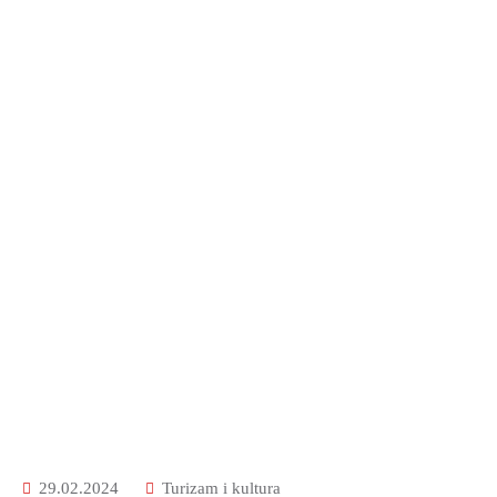
OKOLIŠA
TURIZAM
I
KULTURA
PROMET
I
KOMUNIKACIJE
ENERGETIKA
HRVATSKI
BRANITELJI
URED
ŽUPANA
OSTALO
29.02.2024
Turizam i kultura
SPORT,