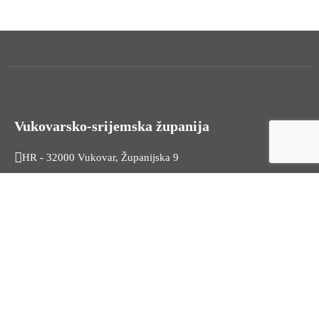
Vukovarsko-srijemska županija
HR - 32000 Vukovar, Županijska 9
Tel. +385 32 454 444
HR - 32100 Vinkovci, Glagoljaška 27
Tel. +385 32 344 111
Radno vrijeme: 7:30 - 15:30
OIB: 74724110709
Korisni linkovi