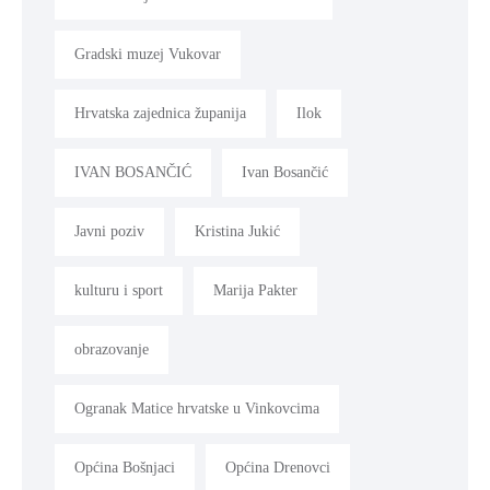
Gradski muzej Vukovar
Hrvatska zajednica županija
Ilok
IVAN BOSANČIĆ
Ivan Bosančić
Javni poziv
Kristina Jukić
kulturu i sport
Marija Pakter
obrazovanje
Ogranak Matice hrvatske u Vinkovcima
Općina Bošnjaci
Općina Drenovci