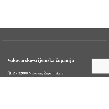
Vukovarsko-srijemska županija
HR - 32000 Vukovar, Županijska 9
Tel. +385 32 454 444
HR - 32100 Vinkovci, Glagoljaška 27
Tel. +385 32 344 111
Radno vrijeme: 7:30 - 15:30