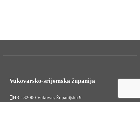
Vukovarsko-srijemska županija
HR - 32000 Vukovar, Županijska 9
Tel. +385 32 454 444
HR - 32100 Vinkovci, Glagoljaška 27
Tel. +385 32 344 111
Radno vrijeme: 7:30 - 15:30