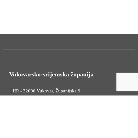
Vukovarsko-srijemska županija
HR - 32000 Vukovar, Županijska 9
Tel. +385 32 454 444
HR - 32100 Vinkovci, Glagoljaška 27
Tel. +385 32 344 111
Radno vrijeme: 7:30 - 15:30