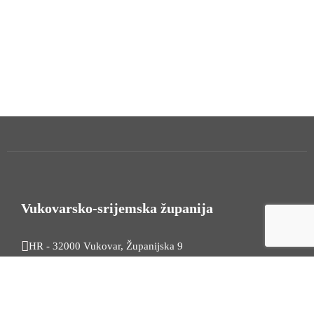
Vukovarsko-srijemska županija
HR - 32000 Vukovar, Županijska 9
Tel. +385 32 454 444
HR - 32100 Vinkovci, Glagoljaška 27
Tel. +385 32 344 111