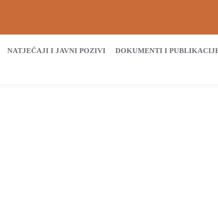
NATJEČAJI I JAVNI POZIVI
DOKUMENTI I PUBLIKACIJ
Početna
Archive by tag DCKVSŽ
Tags