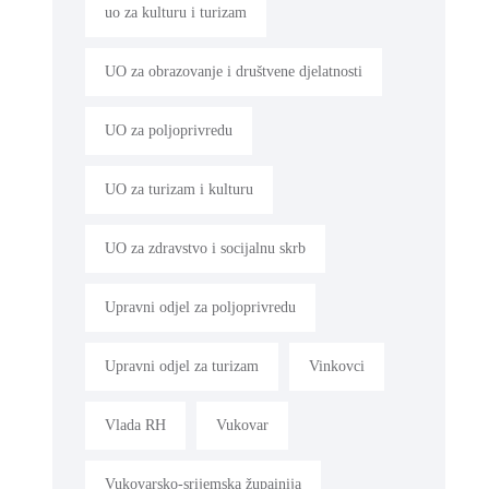
uo za kulturu i turizam
UO za obrazovanje i društvene djelatnosti
UO za poljoprivredu
UO za turizam i kulturu
UO za zdravstvo i socijalnu skrb
Upravni odjel za poljoprivredu
Upravni odjel za turizam
Vinkovci
Vlada RH
Vukovar
Vukovarsko-srijemska župainija