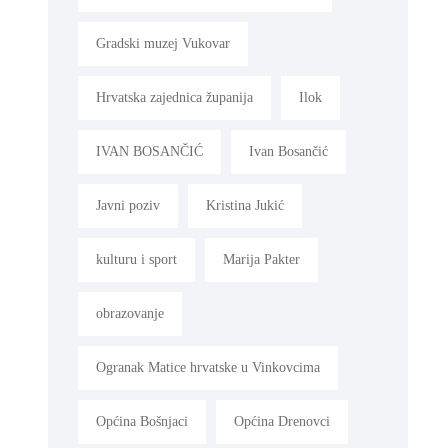
Gradski muzej Vukovar
Hrvatska zajednica županija
Ilok
IVAN BOSANČIĆ
Ivan Bosančić
Javni poziv
Kristina Jukić
kulturu i sport
Marija Pakter
obrazovanje
Ogranak Matice hrvatske u Vinkovcima
Općina Bošnjaci
Općina Drenovci