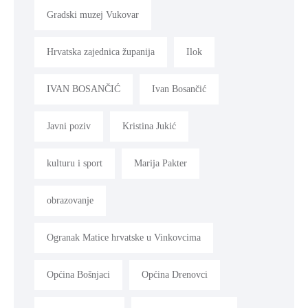
Gradski muzej Vukovar
Hrvatska zajednica županija
Ilok
IVAN BOSANČIĆ
Ivan Bosančić
Javni poziv
Kristina Jukić
kulturu i sport
Marija Pakter
obrazovanje
Ogranak Matice hrvatske u Vinkovcima
Općina Bošnjaci
Općina Drenovci