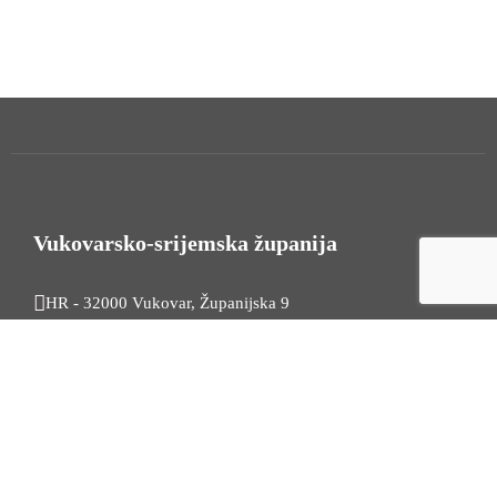
Vukovarsko-srijemska županija
HR - 32000 Vukovar, Županijska 9
Tel. +385 32 454 444
HR - 32100 Vinkovci, Glagoljaška 27
Tel. +385 32 344 111
Radno vrijeme: 7:30 - 15:30
OIB: 74724110709