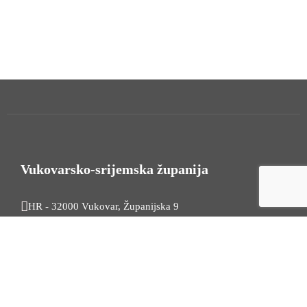
Vukovarsko-srijemska županija
HR - 32000 Vukovar, Županijska 9
Tel. +385 32 454 444
HR - 32100 Vinkovci, Glagoljaška 27
Tel. +385 32 344 111
Radno vrijeme: 7:30 - 15:30