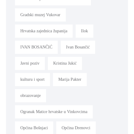
Gradski muzej Vukovar
Hrvatska zajednica županija
Ilok
IVAN BOSANČIĆ
Ivan Bosančić
Javni poziv
Kristina Jukić
kulturu i sport
Marija Pakter
obrazovanje
Ogranak Matice hrvatske u Vinkovcima
Općina Bošnjaci
Općina Drenovci