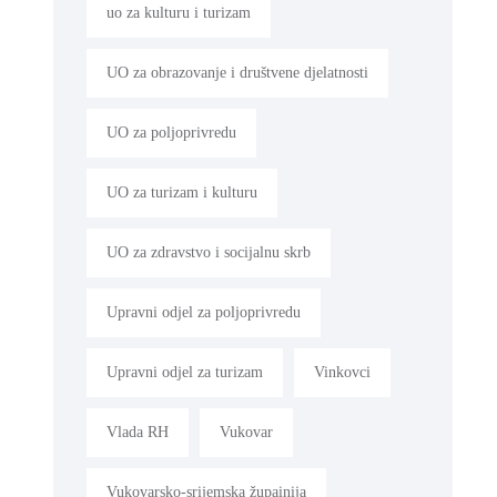
uo za kulturu i turizam
UO za obrazovanje i društvene djelatnosti
UO za poljoprivredu
UO za turizam i kulturu
UO za zdravstvo i socijalnu skrb
Upravni odjel za poljoprivredu
Upravni odjel za turizam
Vinkovci
Vlada RH
Vukovar
Vukovarsko-srijemska župainija