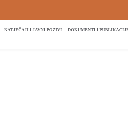
NATJEČAJI I JAVNI POZIVI
DOKUMENTI I PUBLIKACIJ
Početna
Archive by tag Corinna Del Bianco
Tags