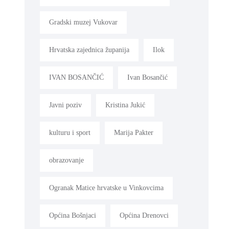
Gradski muzej Vukovar
Hrvatska zajednica županija
Ilok
IVAN BOSANČIĆ
Ivan Bosančić
Javni poziv
Kristina Jukić
kulturu i sport
Marija Pakter
obrazovanje
Ogranak Matice hrvatske u Vinkovcima
Općina Bošnjaci
Općina Drenovci