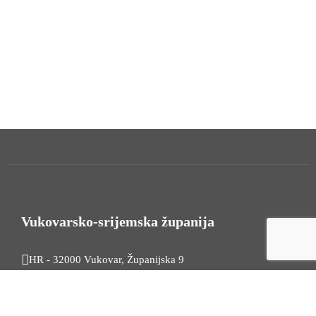
Vukovarsko-srijemska županija
HR - 32000 Vukovar, Županijska 9
Tel. +385 32 454 444
HR - 32100 Vinkovci, Glagoljaška 27