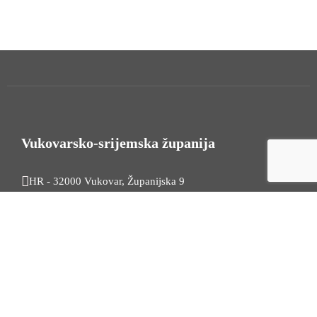
Vukovarsko-srijemska županija
HR - 32000 Vukovar, Županijska 9
Tel. +385 32 454 444
HR - 32100 Vinkovci, Glagoljaška 27
Tel. +385 32 344 111
Radno vrijeme: 7:30 - 15:30
OIB: 74724110709