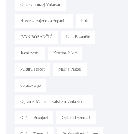
Gradski muzej Vukovar
Hrvatska zajednica županija
Ilok
IVAN BOSANČIĆ
Ivan Bosančić
Javni poziv
Kristina Jukić
kulturu i sport
Marija Pakter
obrazovanje
Ogranak Matice hrvatske u Vinkovcima
Općina Bošnjaci
Općina Drenovci
Općina Tovarnik
Predstavljanje knjige