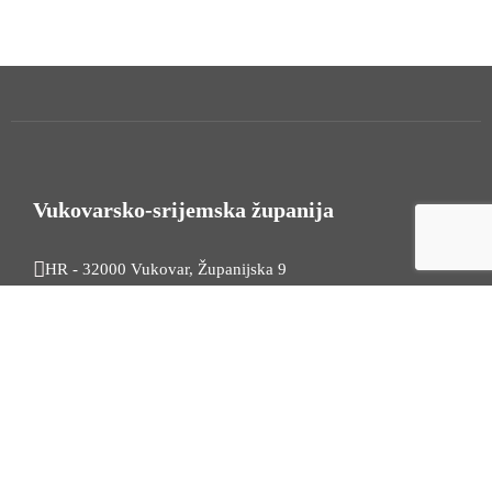
Vukovarsko-srijemska županija
HR - 32000 Vukovar, Županijska 9
Tel. +385 32 454 444
HR - 32100 Vinkovci, Glagoljaška 27
Tel. +385 32 344 111
Radno vrijeme: 7:30 - 15:30
OIB: 74724110709