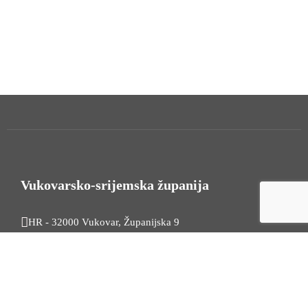
Vukovarsko-srijemska županija
HR - 32000 Vukovar, Županijska 9
Tel. +385 32 454 444
HR - 32100 Vinkovci, Glagoljaška 27
Tel. +385 32 344 111