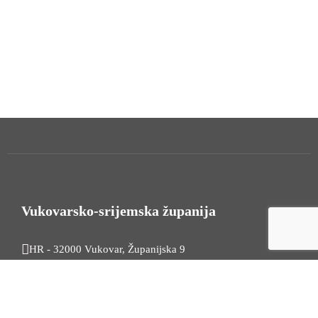
Vukovarsko-srijemska županija
HR - 32000 Vukovar, Županijska 9
Tel. +385 32 454 444
HR - 32100 Vinkovci, Glagoljaška 27
Tel. +385 32 344 111