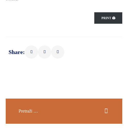
PRINT 🖨
Share: