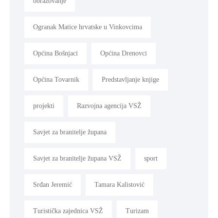
obrazovanje
Ogranak Matice hrvatske u Vinkovcima
Općina Bošnjaci
Općina Drenovci
Općina Tovarnik
Predstavljanje knjige
projekti
Razvojna agencija VSŽ
Savjet za branitelje župana
Savjet za branitelje župana VSŽ
sport
Srđan Jeremić
Tamara Kalistović
Turistička zajednica VSŽ
Turizam