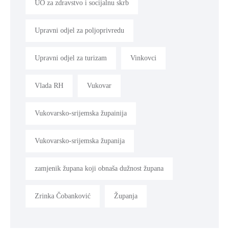
UO za zdravstvo i socijalnu skrb
Upravni odjel za poljoprivredu
Upravni odjel za turizam
Vinkovci
Vlada RH
Vukovar
Vukovarsko-srijemska župainija
Vukovarsko-srijemska županija
zamjenik župana koji obnaša dužnost župana
Zrinka Čobanković
Županja