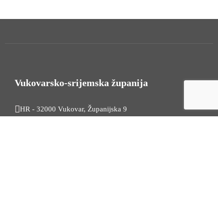
Vukovarsko-srijemska županija
HR - 32000 Vukovar, Županijska 9
Tel. +385 32 454 444
HR - 32100 Vinkovci, Glagoljaška 27
Tel. +385 32 344 111
Radno vrijeme: 7:30 - 15:30
OIB: 74724110709