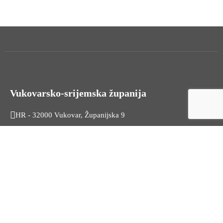
Vukovarsko-srijemska županija
HR - 32000 Vukovar, Županijska 9
Tel. +385 32 454 444
HR - 32100 Vinkovci, Glagoljaška 27
Tel. +385 32 344 111
Radno vrijeme: 7:30 - 15:30
OIB: 74724110709