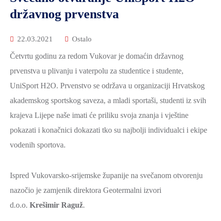
2021.-25.
državnog prvenstva
ZDRAVSTVO
I
22.03.2021
Ostalo
SOCIJALNA
SKRB
Četvrtu godinu za redom Vukovar je domaćin državnog
prvenstva u plivanju i vaterpolu za studentice i studente,
MEĐUNARODNA
SURADNJA
UniSport H2O. Prvenstvo se održava u organizaciji Hrvatskog
I
akademskog sportskog saveza, a mladi sportaši, studenti iz svih
REGIONALNI
krajeva Lijepe naše imati će priliku svoja znanja i vještine
RAZVOJ
pokazati i konačnici dokazati tko su najbolji individualci i ekipe
PROSTORNO
vodenih sportova.
UREĐENJE
I
Ispred Vukovarsko-srijemske županije na svečanom otvorenju
GRADITELJSTVO
nazočio je zamjenik direktora Geotermalni izvori
PRIRODA
d.o.o.
Krešimir Raguž
.
I