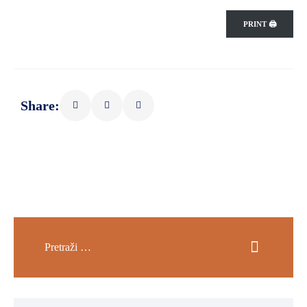
ZAŠTITA
PRINT 🖨
OKOLIŠA
TURIZAM
I
KULTURA
Share:
PROMET
I
KOMUNIKACIJE
ENERGETIKA
HRVATSKI
BRANITELJI
URED
ŽUPANA
OSTALO