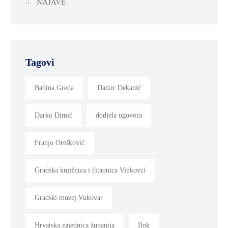
NAJAVE
Tagovi
Babina Greda
Damir Dekanić
Darko Dimić
dodjela ugovora
Franjo Orešković
Gradska knjižnica i čitaonica Vinkovci
Gradski muzej Vukovar
Hrvatska zajednica županija
Ilok