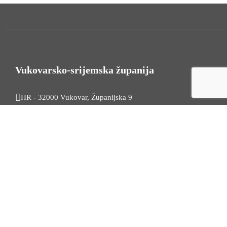
Vukovarsko-srijemska županija
HR - 32000 Vukovar, Županijska 9
Tel. +385 32 454 444
HR - 32100 Vinkovci, Glagoljaška 27
Tel. +385 32 344 111
Radno vrijeme: 7:30 - 15:30
OIB: 74724110709
Korisni linkovi