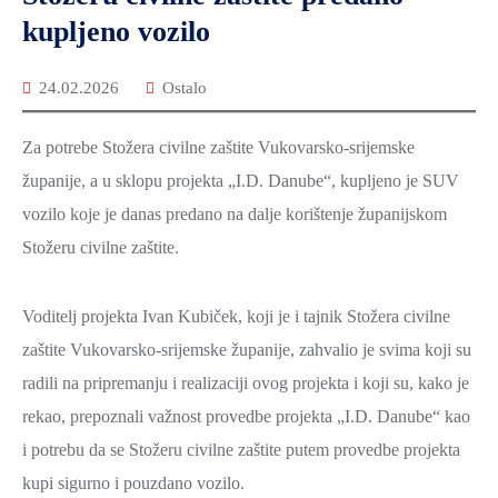
2021.-25.
kupljeno vozilo
ZDRAVSTVO
I
24.02.2026
Ostalo
SOCIJALNA
SKRB
Za potrebe Stožera civilne zaštite Vukovarsko-srijemske
MEĐUNARODNA
županije, a u sklopu projekta „I.D. Danube“, kupljeno je SUV
SURADNJA
vozilo koje je danas predano na dalje korištenje županijskom
I
Stožeru civilne zaštite.
REGIONALNI
RAZVOJ
Voditelj projekta Ivan Kubiček, koji je i tajnik Stožera civilne
PROSTORNO
zaštite Vukovarsko-srijemske županije, zahvalio je svima koji su
UREĐENJE
radili na pripremanju i realizaciji ovog projekta i koji su, kako je
I
rekao, prepoznali važnost provedbe projekta „I.D. Danube“ kao
GRADITELJSTVO
i potrebu da se Stožeru civilne zaštite putem provedbe projekta
PRIRODA
kupi sigurno i pouzdano vozilo.
I