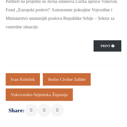
Partneri na projektu su Javna ustanova Lučka uprava Vukovar,
SPORT,
Fond „Europski poslovi“ Autonomne pokrajine Vojvodine i
MLADI
Ministarstvo unutarnjih poslova Republike Srbije – Sektor za
I
vanredne situacije.
DEMOGRAFIJA
PRINT 🖨
Ivan Kubiček
Stožer Civilne Zaštite
Vukovarsko-Srijemska Županija
Share: