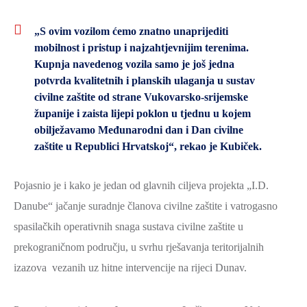
ZAŠTITA
„S ovim vozilom ćemo znatno unaprijediti
OKOLIŠA
mobilnost i pristup i najzahtjevnijim terenima.
TURIZAM
Kupnja navedenog vozila samo je još jedna
I
potvrda kvalitetnih i planskih ulaganja u sustav
KULTURA
civilne zaštite od strane Vukovarsko-srijemske
županije i zaista lijepi poklon u tjednu u kojem
PROMET
obilježavamo Međunarodni dan i Dan civilne
I
zaštite u Republici Hrvatskoj“, rekao je Kubiček.
KOMUNIKACIJE
ENERGETIKA
Pojasnio je i kako je jedan od glavnih ciljeva projekta „I.D.
Danube“ jačanje suradnje članova civilne zaštite i vatrogasno
HRVATSKI
spasilačkih operativnih snaga sustava civilne zaštite u
BRANITELJI
prekograničnom području, u svrhu rješavanja teritorijalnih
URED
izazova vezanih uz hitne intervencije na rijeci Dunav.
ŽUPANA
OSTALO