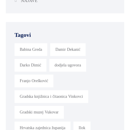
NAJAVE
Tagovi
Babina Greda
Damir Dekanić
Darko Dimić
dodjela ugovora
Franjo Orešković
Gradska knjižnica i čitaonica Vinkovci
Gradski muzej Vukovar
Hrvatska zajednica županija
Ilok