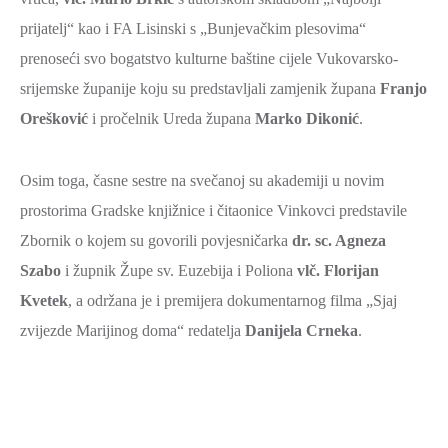
prijatelj“ kao i FA Lisinski s „Bunjevačkim plesovima“
prenoseći svo bogatstvo kulturne baštine cijele Vukovarsko-
srijemske županije koju su predstavljali zamjenik župana
Franjo
Orešković
i pročelnik Ureda župana
Marko Dikonić
.
Osim toga, časne sestre na svečanoj su akademiji u novim
prostorima Gradske knjižnice i čitaonice Vinkovci predstavile
Zbornik o kojem su govorili povjesničarka
dr. sc. Agneza
Szabo
i župnik Župe sv. Euzebija i Poliona
vlč. Florijan
Kvetek
, a održana je i premijera dokumentarnog filma „Sjaj
zvijezde Marijinog doma“ redatelja
Danijela Crneka
.