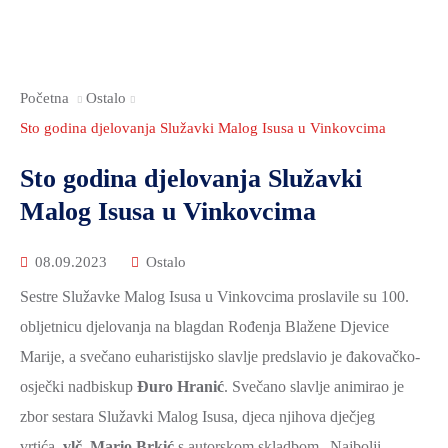
Početna
Ostalo
Sto godina djelovanja Služavki Malog Isusa u Vinkovcima
Sto godina djelovanja Služavki
Malog Isusa u Vinkovcima
08.09.2023
Ostalo
Sestre Služavke Malog Isusa u Vinkovcima proslavile su 100.
obljetnicu djelovanja na blagdan Rođenja Blažene Djevice
Marije, a svečano euharistijsko slavlje predslavio je đakovačko-
osječki nadbiskup
Đuro Hranić
. Svečano slavlje animirao je
zbor sestara Služavki Malog Isusa, djeca njihova dječjeg
vrtića,
vlč. Mario Brkić
s autorskom skladbom „Najbolji