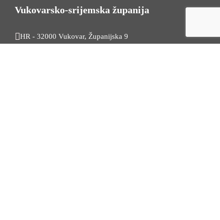
Vukovarsko-srijemska županija
HR - 32000 Vukovar, Županijska 9
Tel. +385 32 454 444
HR - 32100 Vinkovci, Glagoljaška 27
Tel. +385 32 344 111
Radno vrijeme: 7:30 - 15:30
OIB: 74724110709
Korisni linkovi
Odnosi s javnošću
Stambeno zbrinjavanje