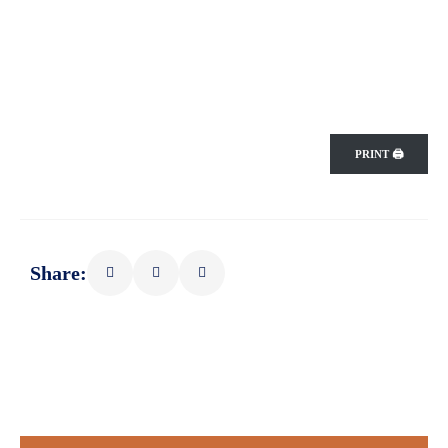
PRINT 🖨
Share: