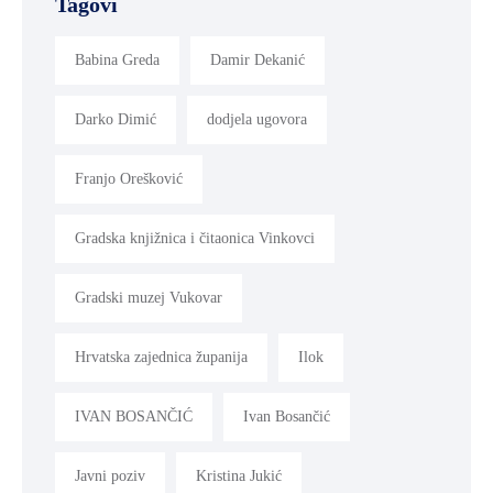
Tagovi
Babina Greda
Damir Dekanić
Darko Dimić
dodjela ugovora
Franjo Orešković
Gradska knjižnica i čitaonica Vinkovci
Gradski muzej Vukovar
Hrvatska zajednica županija
Ilok
IVAN BOSANČIĆ
Ivan Bosančić
Javni poziv
Kristina Jukić